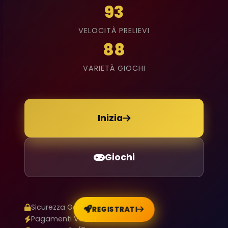
93
VELOCITÀ PRELIEVI
88
VARIETÀ GIOCHI
Inizia
Giochi
Sicurezza Garantita
REGISTRATI
Pagamenti Veloci