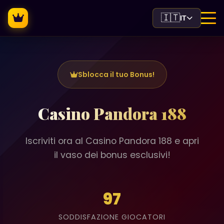
🇮🇹
IT
Sblocca il tuo Bonus!
Casino Pandora 188
Iscriviti ora al Casino Pandora 188 e apri
il vaso dei bonus esclusivi!
97
SODDISFAZIONE GIOCATORI