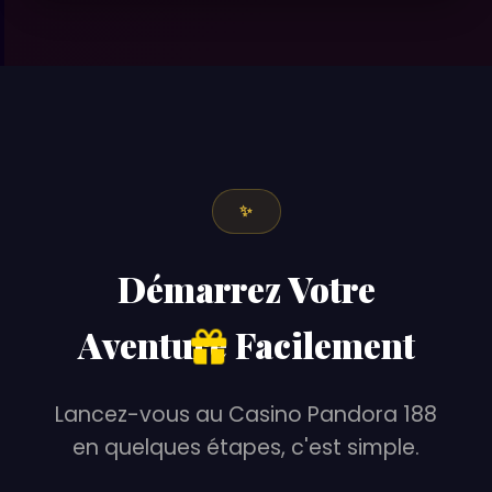
✨
Démarrez Votre
Aventure Facilement
Lancez-vous au Casino Pandora 188
en quelques étapes, c'est simple.