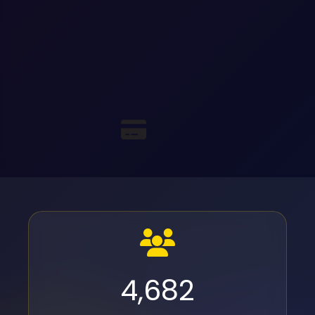
4,943