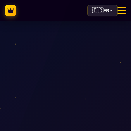
🇫🇷
FR