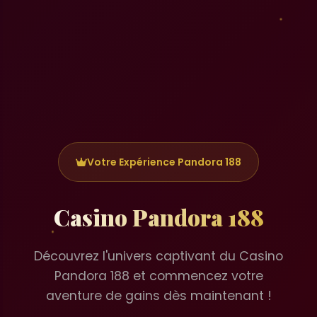
Votre Expérience Pandora 188
Casino Pandora 188
Découvrez l'univers captivant du Casino
Pandora 188 et commencez votre
aventure de gains dès maintenant !