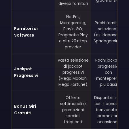
giochi di slot
diversi fornitori
NetEnt,
Microgaming,
Pochi fornitori
Fornitori di
Play'n GO,
selezionati
Software
Pragmatic Play
(es. Habanero,
e altri 20+ top
Spadegaming)
provider
Vasta selezione
Pochi jackpot
di jackpot
progressivi
Jackpot
progressivi
con
Progressivi
(Mega Moolah,
montepremi
Mega Fortune)
più bassi
Offerte
Disponibili solo
settimanali e
con il bonus di
Bonus Giri
promozioni
benvenuto o
Gratuiti
speciali
promozioni
frequenti
occasionali