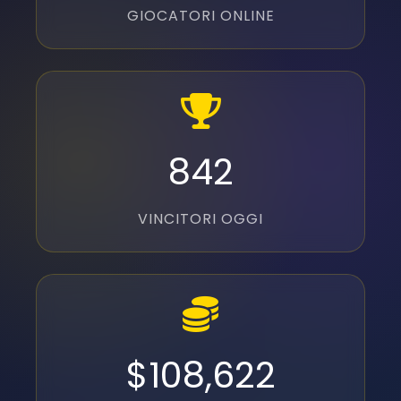
GIOCATORI ONLINE
892
VINCITORI OGGI
$120,580