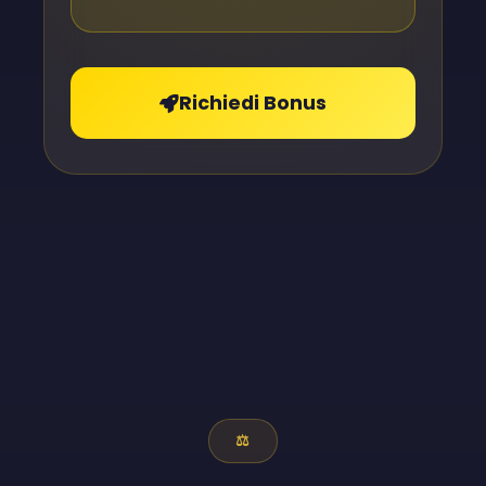
Richiedi Bonus
⚖️