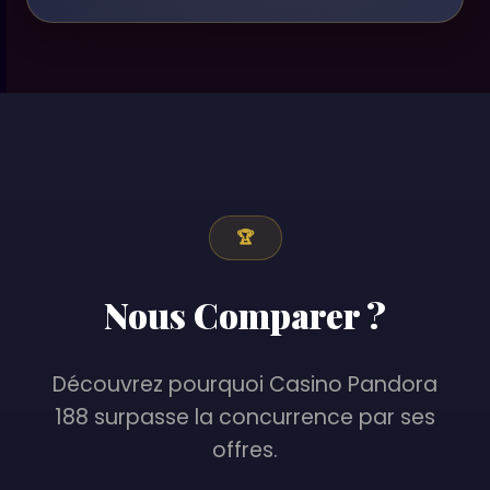
🏆
Nous Comparer ?
Découvrez pourquoi Casino Pandora
188 surpasse la concurrence par ses
offres.