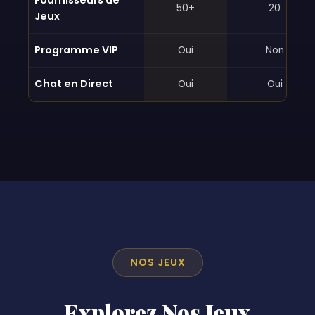
Fournisseurs de
50+
20
Jeux
Programme VIP
Oui
Non
Chat en Direct
Oui
Oui
NOS JEUX
Explorez Nos Jeux