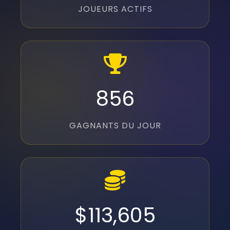
JOUEURS ACTIFS
892
GAGNANTS DU JOUR
$124,567