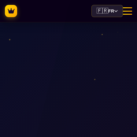
🇫🇷
FR