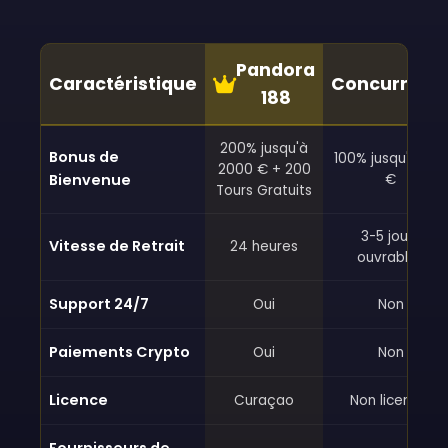
Pandora
Caractéristique
Concurrent
188
200% jusqu'à
Bonus de
100% jusqu'à 500
2000 € + 200
Bienvenue
€
Tours Gratuits
3-5 jours
Vitesse de Retrait
24 heures
ouvrables
Support 24/7
Oui
Non
Paiements Crypto
Oui
Non
Licence
Curaçao
Non licencié