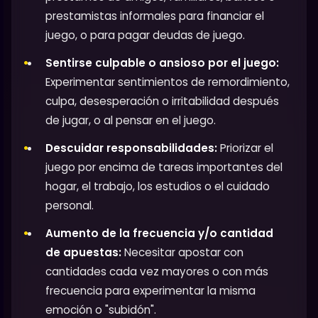
prestamistas informales para financiar el
juego, o para pagar deudas de juego.
Sentirse culpable o ansioso por el juego:
Experimentar sentimientos de remordimiento,
culpa, desesperación o irritabilidad después
de jugar, o al pensar en el juego.
Descuidar responsabilidades:
Priorizar el
juego por encima de tareas importantes del
hogar, el trabajo, los estudios o el cuidado
personal.
Aumento de la frecuencia y/o cantidad
de apuestas:
Necesitar apostar con
cantidades cada vez mayores o con más
frecuencia para experimentar la misma
emoción o "subidón".