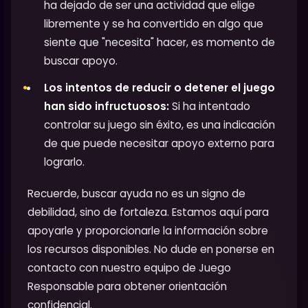
ha dejado de ser una actividad que elige
libremente y se ha convertido en algo que
siente que "necesita" hacer, es momento de
buscar apoyo.
Los intentos de reducir o detener el juego
han sido infructuosos:
Si ha intentado
controlar su juego sin éxito, es una indicación
de que puede necesitar apoyo externo para
lograrlo.
Recuerde, buscar ayuda no es un signo de
debilidad, sino de fortaleza. Estamos aquí para
apoyarle y proporcionarle la información sobre
los recursos disponibles. No dude en ponerse en
contacto con nuestro equipo de Juego
Responsable para obtener orientación
confidencial.