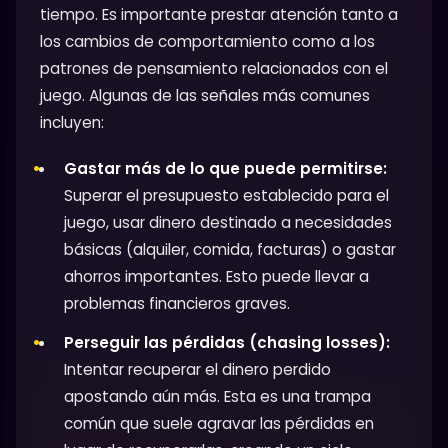
tiempo. Es importante prestar atención tanto a
los cambios de comportamiento como a los
patrones de pensamiento relacionados con el
juego. Algunas de las señales más comunes
incluyen:
Gastar más de lo que puede permitirse:
Superar el presupuesto establecido para el
juego, usar dinero destinado a necesidades
básicas (alquiler, comida, facturas) o gastar
ahorros importantes. Esto puede llevar a
problemas financieros graves.
Perseguir las pérdidas (chasing losses):
Intentar recuperar el dinero perdido
apostando aún más. Esta es una trampa
común que suele agravar las pérdidas en