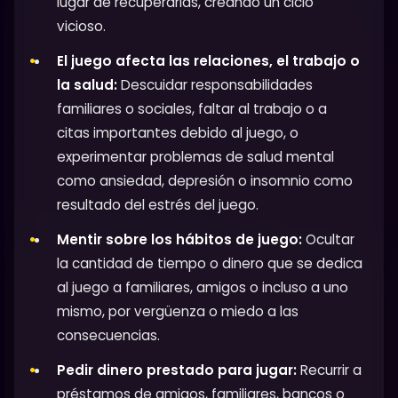
lugar de recuperarlas, creando un ciclo
vicioso.
El juego afecta las relaciones, el trabajo o
la salud:
Descuidar responsabilidades
familiares o sociales, faltar al trabajo o a
citas importantes debido al juego, o
experimentar problemas de salud mental
como ansiedad, depresión o insomnio como
resultado del estrés del juego.
Mentir sobre los hábitos de juego:
Ocultar
la cantidad de tiempo o dinero que se dedica
al juego a familiares, amigos o incluso a uno
mismo, por vergüenza o miedo a las
consecuencias.
Pedir dinero prestado para jugar:
Recurrir a
préstamos de amigos, familiares, bancos o