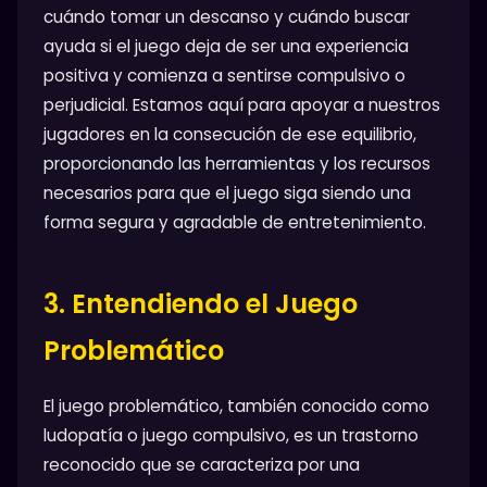
cuándo tomar un descanso y cuándo buscar
ayuda si el juego deja de ser una experiencia
positiva y comienza a sentirse compulsivo o
perjudicial. Estamos aquí para apoyar a nuestros
jugadores en la consecución de ese equilibrio,
proporcionando las herramientas y los recursos
necesarios para que el juego siga siendo una
forma segura y agradable de entretenimiento.
3. Entendiendo el Juego
Problemático
El juego problemático, también conocido como
ludopatía o juego compulsivo, es un trastorno
reconocido que se caracteriza por una