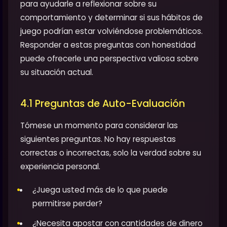
para ayudarle a reflexionar sobre su
comportamiento y determinar si sus hábitos de
juego podrían estar volviéndose problemáticos.
Responder a estas preguntas con honestidad
puede ofrecerle una perspectiva valiosa sobre
su situación actual.
4.1 Preguntas de Auto-Evaluación
Tómese un momento para considerar las
siguientes preguntas. No hay respuestas
correctas o incorrectas, solo la verdad sobre su
experiencia personal.
¿Juega usted más de lo que puede
permitirse perder?
¿Necesita apostar con cantidades de dinero