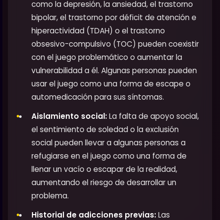
como la depresión, la ansiedad, el trastorno
bipolar, el trastorno por déficit de atención e
hiperactividad (TDAH) o el trastorno
obsesivo-compulsivo (TOC) pueden coexistir
con el juego problemático o aumentar la
vulnerabilidad a él. Algunas personas pueden
usar el juego como una forma de escape o
automedicación para sus síntomas.
Aislamiento social:
La falta de apoyo social,
el sentimiento de soledad o la exclusión
social pueden llevar a algunas personas a
refugiarse en el juego como una forma de
llenar un vacío o escapar de la realidad,
aumentando el riesgo de desarrollar un
problema.
Historial de adicciones previas:
Las