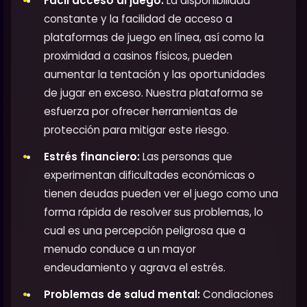
Fácil acceso al juego:
La disponibilidad
constante y la facilidad de acceso a
plataformas de juego en línea, así como la
proximidad a casinos físicos, pueden
aumentar la tentación y las oportunidades
de jugar en exceso. Nuestra plataforma se
esfuerza por ofrecer herramientas de
protección para mitigar este riesgo.
Estrés financiero:
Las personas que
experimentan dificultades económicas o
tienen deudas pueden ver el juego como una
forma rápida de resolver sus problemas, lo
cual es una percepción peligrosa que a
menudo conduce a un mayor
endeudamiento y agrava el estrés.
Problemas de salud mental:
Condiaciones