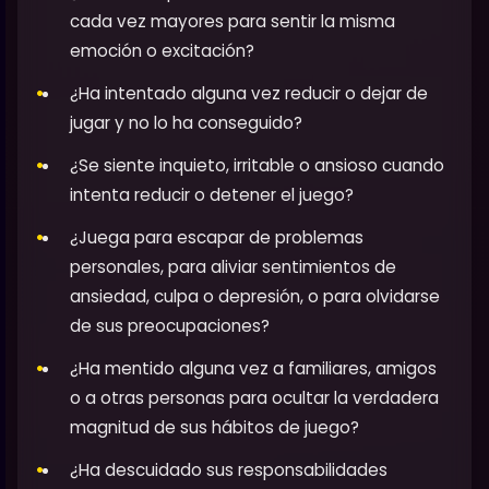
cada vez mayores para sentir la misma
emoción o excitación?
¿Ha intentado alguna vez reducir o dejar de
jugar y no lo ha conseguido?
¿Se siente inquieto, irritable o ansioso cuando
intenta reducir o detener el juego?
¿Juega para escapar de problemas
personales, para aliviar sentimientos de
ansiedad, culpa o depresión, o para olvidarse
de sus preocupaciones?
¿Ha mentido alguna vez a familiares, amigos
o a otras personas para ocultar la verdadera
magnitud de sus hábitos de juego?
¿Ha descuidado sus responsabilidades