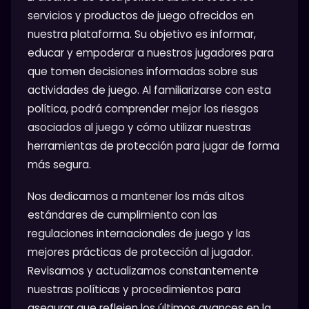
servicios y productos de juego ofrecidos en
nuestra plataforma. Su objetivo es informar,
educar y empoderar a nuestros jugadores para
que tomen decisiones informadas sobre sus
actividades de juego. Al familiarizarse con esta
política, podrá comprender mejor los riesgos
asociados al juego y cómo utilizar nuestras
herramientas de protección para jugar de forma
más segura.
Nos dedicamos a mantener los más altos
estándares de cumplimiento con las
regulaciones internacionales de juego y las
mejores prácticas de protección al jugador.
Revisamos y actualizamos constantemente
nuestras políticas y procedimientos para
asegurar que reflejen los últimos avances en la