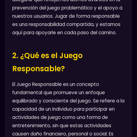
prevención del juego problemático y el apoyo a
nuestros usuarios. Jugar de forma responsable
es una responsabilidad compartida, y estamos
aquí para apoyarle en cada paso del camino.
2. ¿Qué es el Juego
Responsable?
El Juego Responsable es un concepto
fundamental que promueve un enfoque
equilibrado y consciente del juego. Se refiere a la
capacidad de un individuo para participar en
actividades de juego como una forma de
entretenimiento, sin que estas actividades
causen daño financiero, personal o social. Es