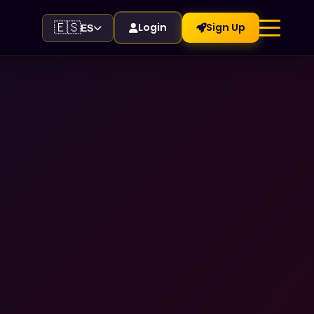
🇪🇸
Login
Sign Up
ES