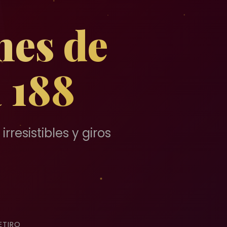
nes de
 188
resistibles y giros
ETIRO