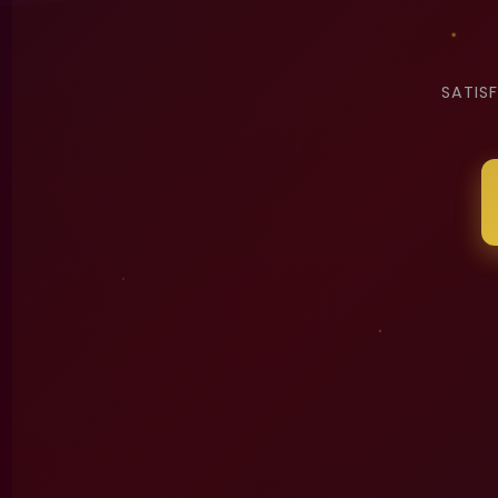
SATIS