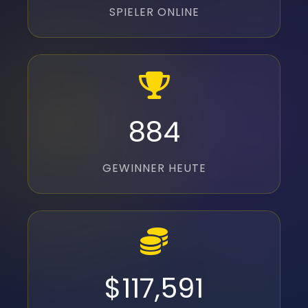
SPIELER ONLINE
892
GEWINNER HEUTE
$124,567