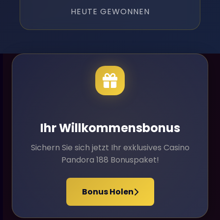
HEUTE GEWONNEN
Ihr Willkommensbonus
Sichern Sie sich jetzt Ihr exklusives Casino
Pandora 188 Bonuspaket!
Bonus Holen